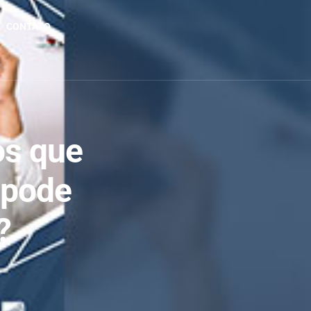
CONTATO
os que
 pode
?